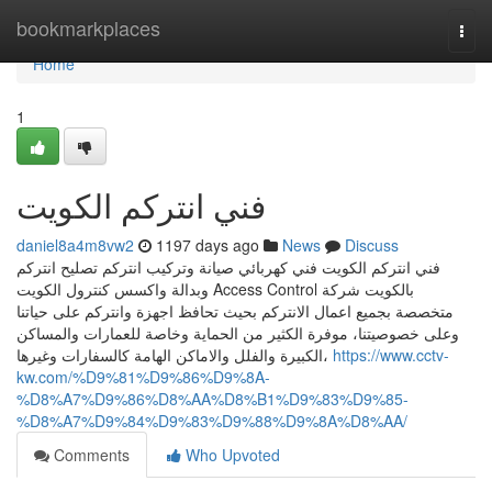
Home
bookmarkplaces
Togg
navi
Home
1
فني انتركم الكويت
daniel8a4m8vw2
1197 days ago
News
Discuss
فني انتركم الكويت فني كهربائي صيانة وتركيب انتركم تصليح انتركم
وبدالة واكسس كنترول الكويت Access Control بالكويت شركة
متخصصة بجميع اعمال الانتركم بحيث تحافظ اجهزة وانتركم على حياتنا
وعلى خصوصيتنا، موفرة الكثير من الحماية وخاصة للعمارات والمساكن
الكبيرة والفلل والاماكن الهامة كالسفارات وغيرها،
https://www.cctv-
kw.com/%D9%81%D9%86%D9%8A-
%D8%A7%D9%86%D8%AA%D8%B1%D9%83%D9%85-
%D8%A7%D9%84%D9%83%D9%88%D9%8A%D8%AA/
Comments
Who Upvoted