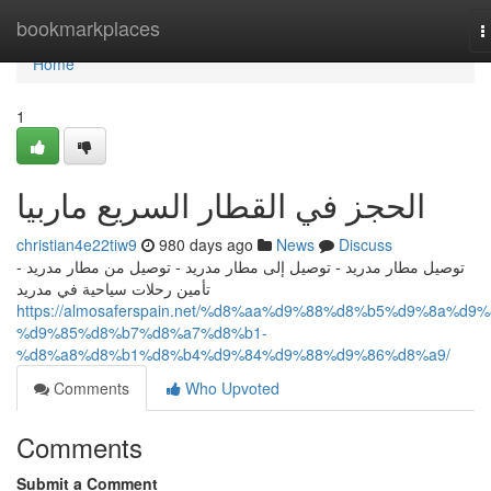
Home
bookmarkplaces
T
n
Home
1
الحجز في القطار السريع ماربيا
christian4e22tiw9
980 days ago
News
Discuss
توصيل مطار مدريد - توصيل إلى مطار مدريد - توصيل من مطار مدريد -
تأمين رحلات سياحية في مدريد
https://almosaferspain.net/%d8%aa%d9%88%d8%b5%d9%8a%d9%
%d9%85%d8%b7%d8%a7%d8%b1-
%d8%a8%d8%b1%d8%b4%d9%84%d9%88%d9%86%d8%a9/
Comments
Who Upvoted
Comments
Submit a Comment