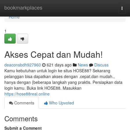
Home
bookmarkplaces
Togg
navi
Home
1
Akses Cepat dan Mudah!
deaconsbdh927960
621 days ago
News
Discuss
Kamu kebutuhan untuk login ke situs HOSE88? Sekarang
pelanggan bisa dapatkan akses dengan .cepat.dan mudah.,
hanya dengan {beberapa langkah yang praktis. Persiapkan data
login kamu. Buka link HOSE88. Masukkan
https://hose88real.online
Comments
Who Upvoted
Comments
Submit a Comment