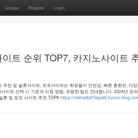
Groups
Register
Login
이트 순위 TOP7, 카지노사이트 
이트 추천 및 슬롯사이트, 토토사이트는 회원들이 안전성, 빠른 충환전, 다
이트 선택 시 기준과 이용 방법, 유용한 팁도 안내합니다. 2024년 온
 슬롯 및 토토 사이트 추천 TOP8
https://mikhailb974qxd8.humor-blog.com