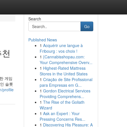
Search
Go
Published News
1
Acquérir une langue à
추천
Fribourg : vos choix !
1
{Cannabisshopau.com:
Your Comprehensive Overv...
1
Highest-Rated Mattress
Stores in the United States
양한 게임
1
Criação de Site Profissional
라인 슬롯
para Empresas em G...
/profile
1
Gordon Electrical Services
Providing Comprehens...
1
The Rise of the Goliath
Wizard
1
Ask an Expert : Your
Pressing Concerns Res...
1
Discovering His Pleasure: A