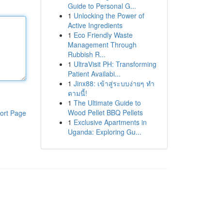
Guide to Personal G...
1
Unlocking the Power of
Active Ingredients
1
Eco Friendly Waste
Management Through
Rubbish R...
1
UltraVisit PH: Transforming
Patient Availabi...
1
Jinx88: เข้าสู่ระบบง่ายๆ ทำ
ตามนี้!
1
The Ultimate Guide to
Wood Pellet BBQ Pellets
ort Page
1
Exclusive Apartments in
Uganda: Exploring Gu...