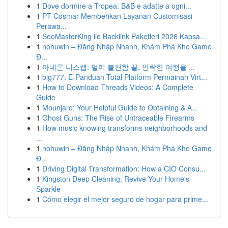
1
Dove dormire a Tropea: B&B e adatte a ogni...
1
PT Cosmar Memberikan Layanan Customisasi
Perawa...
1
SeoMasterKing ile Backlink Paketleri 2026 Kapsa...
1
nohuwin – Đăng Nhập Nhanh, Khám Phá Kho Game
Đ...
1
아네론 니스캡: 멀미 불편함 끝, 안락한 여행을 ...
1
big777: E-Panduan Total Platform Permainan Virt...
1
How to Download Threads Videos: A Complete
Guide
1
Mounjaro: Your Helpful Guide to Obtaining & A...
1
Ghost Guns: The Rise of Untraceable Firearms
1
How music knowing transforms neighborhoods and
...
1
nohuwin – Đăng Nhập Nhanh, Khám Phá Kho Game
Đ...
1
Driving Digital Transformation: How a CIO Consu...
1
Kingston Deep Cleaning: Revive Your Home's
Sparkle
1
Cómo elegir el mejor seguro de hogar para prime...