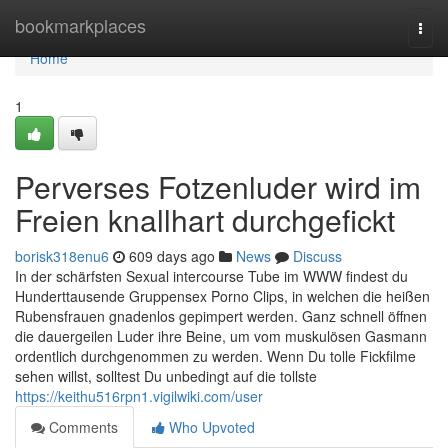
Home
bookmarkplaces
Togg
navi
Home
1
Perverses Fotzenluder wird im
Freien knallhart durchgefickt
borisk318enu6
609 days ago
News
Discuss
In der schärfsten Sexual intercourse Tube im WWW findest du
Hunderttausende Gruppensex Porno Clips, in welchen die heißen
Rubensfrauen gnadenlos gepimpert werden. Ganz schnell öffnen
die dauergeilen Luder ihre Beine, um vom muskulösen Gasmann
ordentlich durchgenommen zu werden. Wenn Du tolle Fickfilme
sehen willst, solltest Du unbedingt auf die tollste
https://keithu516rpn1.vigilwiki.com/user
Comments
Who Upvoted