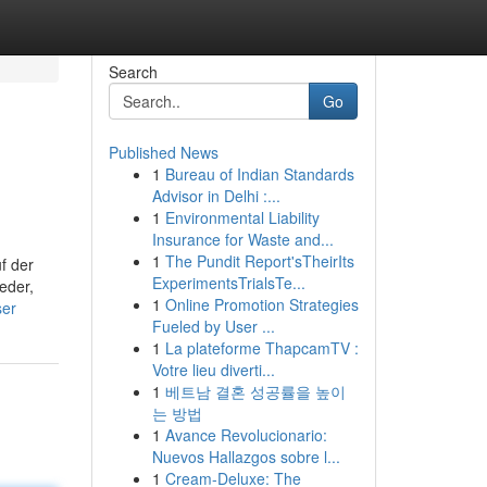
Search
Go
Published News
1
Bureau of Indian Standards
Advisor in Delhi :...
1
Environmental Liability
Insurance for Waste and...
1
The Pundit Report'sTheirIts
uf der
ExperimentsTrialsTe...
eder,
1
Online Promotion Strategies
ser
Fueled by User ...
1
La plateforme ThapcamTV :
Votre lieu diverti...
1
베트남 결혼 성공률을 높이
는 방법
1
Avance Revolucionario:
Nuevos Hallazgos sobre l...
1
Cream-Deluxe: The