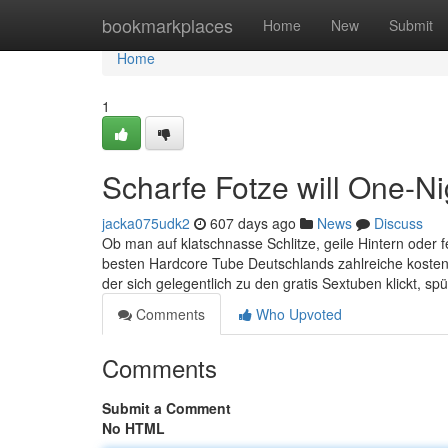
Home
bookmarkplaces
Home
New
Submit
Home
1
Scharfe Fotze will One-N
jacka075udk2
607 days ago
News
Discuss
Ob man auf klatschnasse Schlitze, geile Hintern oder fett
besten Hardcore Tube Deutschlands zahlreiche kostenfre
der sich gelegentlich zu den gratis Sextuben klickt, spü
Comments
Who Upvoted
Comments
Submit a Comment
No HTML