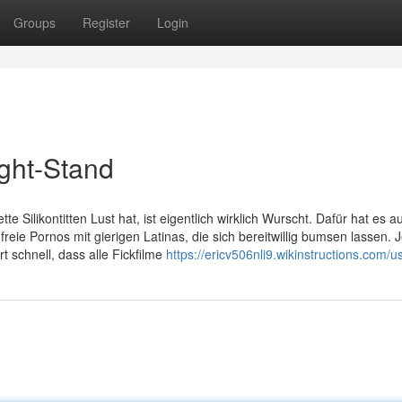
Groups
Register
Login
ight-Stand
e Silikontitten Lust hat, ist eigentlich wirklich Wurscht. Dafür hat es a
ie Pornos mit gierigen Latinas, die sich bereitwillig bumsen lassen. J
rt schnell, dass alle Fickfilme
https://ericv506nli9.wikinstructions.com/u