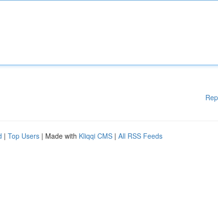
Rep
d
|
Top Users
| Made with
Kliqqi CMS
|
All RSS Feeds