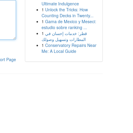
Ultimate Indulgence
1
Unlock the Tricks: How
Counting Decks in Twenty...
1
Gama de Mexico y Meseci:
estudio sobre ranking ...
1
قطر: خدمات إحسان في
المطارات وتسهيل وصولك
1
Conservatory Repairs Near
Me: A Local Guide
ort Page