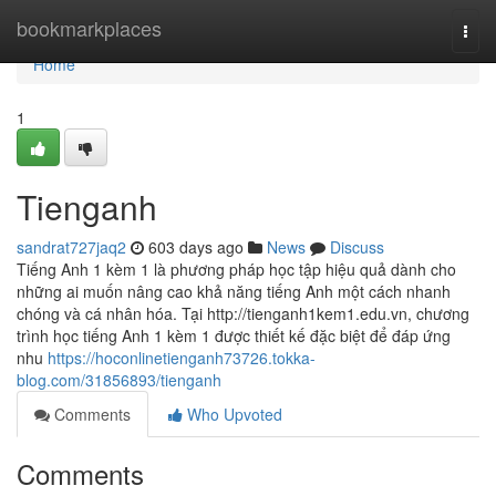
Home
bookmarkplaces
Togg
navi
Home
1
Tienganh
sandrat727jaq2
603 days ago
News
Discuss
Tiếng Anh 1 kèm 1 là phương pháp học tập hiệu quả dành cho
những ai muốn nâng cao khả năng tiếng Anh một cách nhanh
chóng và cá nhân hóa. Tại http://tienganh1kem1.edu.vn, chương
trình học tiếng Anh 1 kèm 1 được thiết kế đặc biệt để đáp ứng
nhu
https://hoconlinetienganh73726.tokka-
blog.com/31856893/tienganh
Comments
Who Upvoted
Comments