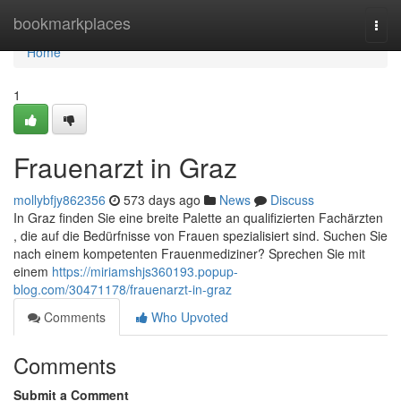
Home
bookmarkplaces
Togg
navi
Home
1
Frauenarzt in Graz
mollybfjy862356
573 days ago
News
Discuss
In Graz finden Sie eine breite Palette an qualifizierten Fachärzten
, die auf die Bedürfnisse von Frauen spezialisiert sind. Suchen Sie
nach einem kompetenten Frauenmediziner? Sprechen Sie mit
einem
https://miriamshjs360193.popup-
blog.com/30471178/frauenarzt-in-graz
Comments
Who Upvoted
Comments
Submit a Comment