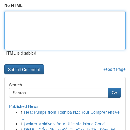
No HTML
HTML is disabled
Report Page
Search
Go
Published News
1
Heat Pumps from Toshiba NZ: Your Comprehensive
...
1
{Velara Maldives: Your Ultimate Island Conci...
1
DE88 – Cổng Game Đổi Thưởng Uy Tín, Đăng Ký