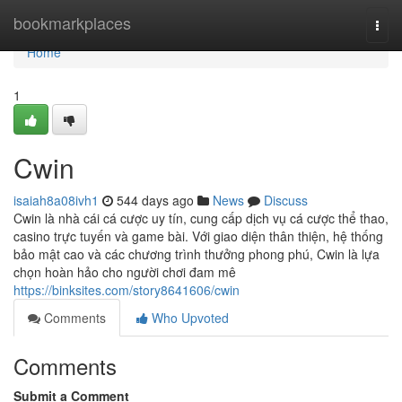
Home
bookmarkplaces
Togg
navi
Home
1
Cwin
isaiah8a08ivh1
544 days ago
News
Discuss
Cwin là nhà cái cá cược uy tín, cung cấp dịch vụ cá cược thể thao,
casino trực tuyến và game bài. Với giao diện thân thiện, hệ thống
bảo mật cao và các chương trình thưởng phong phú, Cwin là lựa
chọn hoàn hảo cho người chơi đam mê
https://binksites.com/story8641606/cwin
Comments
Who Upvoted
Comments
Submit a Comment