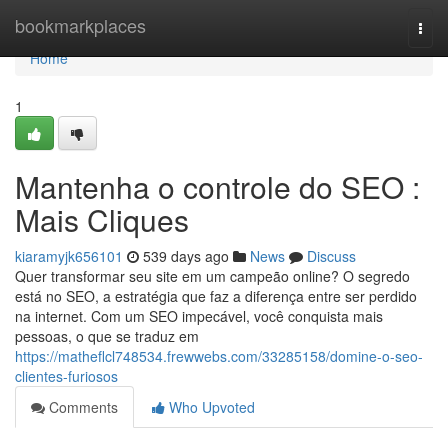
Home
bookmarkplaces
Togg
navi
Home
1
Mantenha o controle do SEO :
Mais Cliques
kiaramyjk656101
539 days ago
News
Discuss
Quer transformar seu site em um campeão online? O segredo
está no SEO, a estratégia que faz a diferença entre ser perdido
na internet. Com um SEO impecável, você conquista mais
pessoas, o que se traduz em
https://matheflcl748534.frewwebs.com/33285158/domine-o-seo-
clientes-furiosos
Comments
Who Upvoted