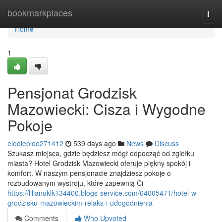
Home
bookmarkplaces
Togg
navi
Home
1
Pensjonat Grodzisk
Mazowiecki: Cisza i Wygodne
Pokoje
elodieoloo271412
539 days ago
News
Discuss
Szukasz miejsca, gdzie będziesz mógł odpocząć od zgiełku
miasta? Hotel Grodzisk Mazowiecki oferuje piękny spokój i
komfort. W naszym pensjonacie znajdziesz pokoje o
rozbudowanym wystroju, które zapewnią Ci
https://lilianuklk134400.blogs-service.com/64005471/hotel-w-
grodzisku-mazowieckim-relaks-i-udogodnienia
Comments
Who Upvoted