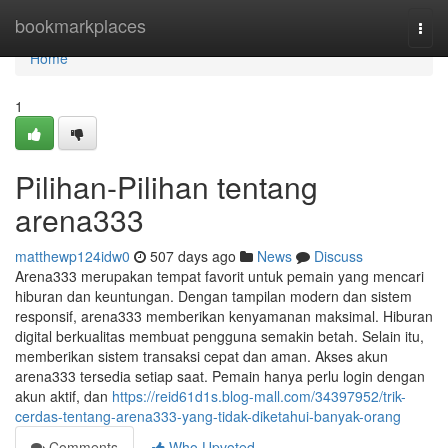
Home
bookmarkplaces
Togg
navi
Home
1
Pilihan-Pilihan tentang
arena333
matthewp124idw0
507 days ago
News
Discuss
Arena333 merupakan tempat favorit untuk pemain yang mencari
hiburan dan keuntungan. Dengan tampilan modern dan sistem
responsif, arena333 memberikan kenyamanan maksimal. Hiburan
digital berkualitas membuat pengguna semakin betah. Selain itu,
memberikan sistem transaksi cepat dan aman. Akses akun
arena333 tersedia setiap saat. Pemain hanya perlu login dengan
akun aktif, dan
https://reid61d1s.blog-mall.com/34397952/trik-
cerdas-tentang-arena333-yang-tidak-diketahui-banyak-orang
Comments
Who Upvoted