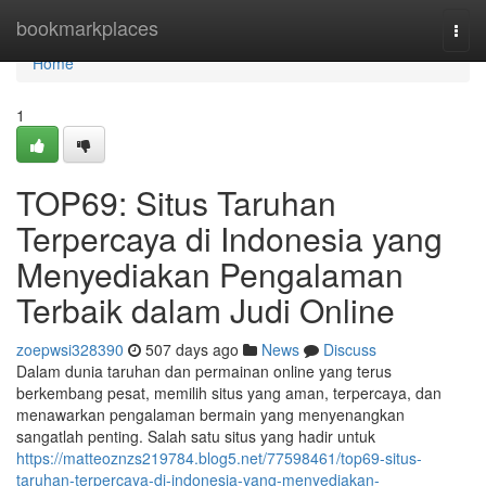
Home
bookmarkplaces
Togg
navi
Home
1
TOP69: Situs Taruhan
Terpercaya di Indonesia yang
Menyediakan Pengalaman
Terbaik dalam Judi Online
zoepwsi328390
507 days ago
News
Discuss
Dalam dunia taruhan dan permainan online yang terus
berkembang pesat, memilih situs yang aman, terpercaya, dan
menawarkan pengalaman bermain yang menyenangkan
sangatlah penting. Salah satu situs yang hadir untuk
https://matteoznzs219784.blog5.net/77598461/top69-situs-
taruhan-terpercaya-di-indonesia-yang-menyediakan-