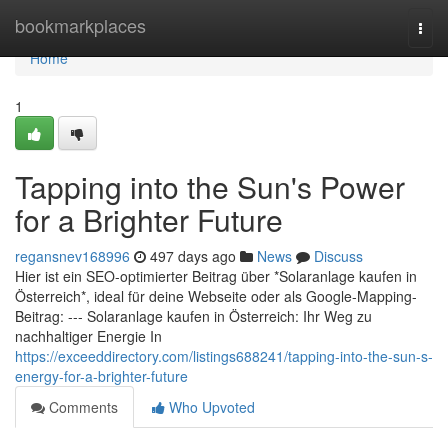
Home
bookmarkplaces
Togg
navi
Home
1
Tapping into the Sun's Power
for a Brighter Future
regansnev168996
497 days ago
News
Discuss
Hier ist ein SEO-optimierter Beitrag über *Solaranlage kaufen in
Österreich*, ideal für deine Webseite oder als Google-Mapping-
Beitrag: --- Solaranlage kaufen in Österreich: Ihr Weg zu
nachhaltiger Energie In
https://exceeddirectory.com/listings688241/tapping-into-the-sun-s-
energy-for-a-brighter-future
Comments
Who Upvoted