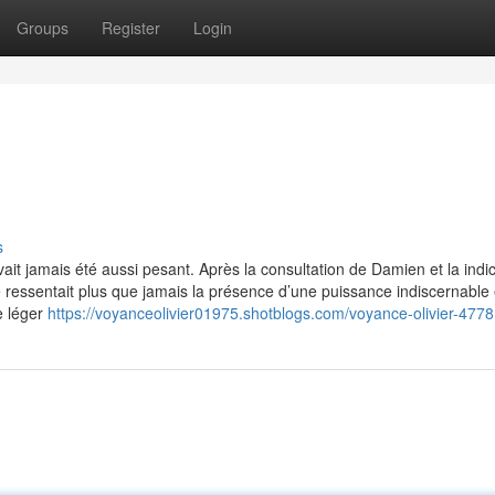
Groups
Register
Login
s
vait jamais été aussi pesant. Après la consultation de Damien et la indi
e ressentait plus que jamais la présence d’une puissance indiscernable
e léger
https://voyanceolivier01975.shotblogs.com/voyance-olivier-477