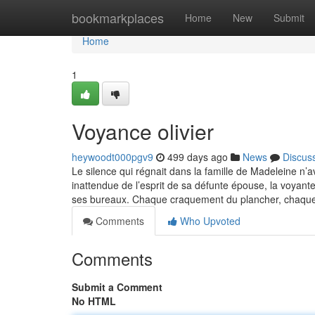
Home
bookmarkplaces
Home
New
Submit
Home
1
Voyance olivier
heywoodt000pgv9
499 days ago
News
Discus
Le silence qui régnait dans la famille de Madeleine n’a
inattendue de l’esprit de sa défunte épouse, la voyant
ses bureaux. Chaque craquement du plancher, chaqu
Comments
Who Upvoted
Comments
Submit a Comment
No HTML