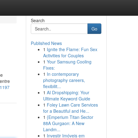
Search
Go
Published News
1
Ignite the Flame: Fun Sex
Activities for Couples
1
Your Samsung Cooling
Fixes:
1
In contemporary
ce
photography careers,
 entre
flexibilit...
81197
1
AI Dropshipping: Your
Ultimate Keyword Guide
1
Foley Lawn Care Services
for a Beautiful and He...
1
{Emperium Titan Sector
88A Gurgaon: A New
Landm...
1
Investir Imóveis em