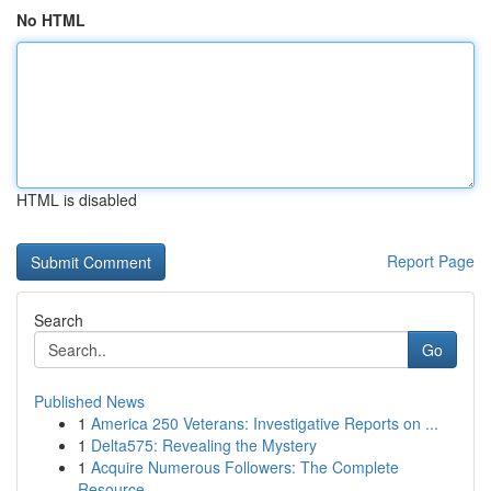
No HTML
HTML is disabled
Report Page
Search
Go
Published News
1
America 250 Veterans: Investigative Reports on ...
1
Delta575: Revealing the Mystery
1
Acquire Numerous Followers: The Complete
Resource