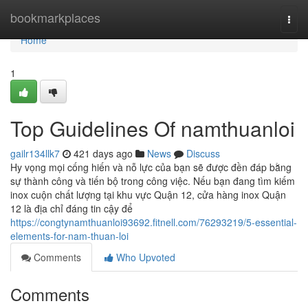
Home
bookmarkplaces
Togg
navi
Home
1
Top Guidelines Of namthuanloi
gailr134llk7
421 days ago
News
Discuss
Hy vọng mọi cống hiến và nỗ lực của bạn sẽ được đền đáp bằng
sự thành công và tiến bộ trong công việc. Nếu bạn đang tìm kiếm
inox cuộn chất lượng tại khu vực Quận 12, cửa hàng inox Quận
12 là địa chỉ đáng tin cậy để
https://congtynamthuanloi93692.fitnell.com/76293219/5-essential-
elements-for-nam-thuan-loi
Comments
Who Upvoted
Comments