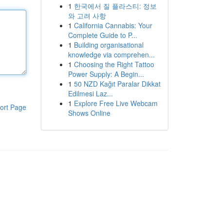
1
한국에서 질 플라스티: 정보
와 고려 사항
1
California Cannabis: Your
Complete Guide to P...
1
Building organisational
knowledge via comprehen...
1
Choosing the Right Tattoo
Power Supply: A Begin...
1
50 NZD Kağıt Paralar Dikkat
Edilmesi Laz...
1
Explore Free Live Webcam
ort Page
Shows Online