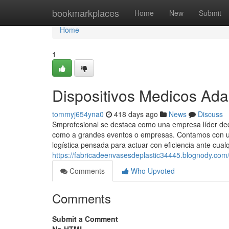
Home
bookmarkplaces
Home
New
Submit
Home
1
Dispositivos Medicos Ad
tommyj654yna0
418 days ago
News
Discuss
Smprofesional se destaca como una empresa líder dedic
como a grandes eventos o empresas. Contamos con un
logística pensada para actuar con eficiencia ante cualq
https://fabricadeenvasesdeplastic34445.blognody.co
Comments
Who Upvoted
Comments
Submit a Comment