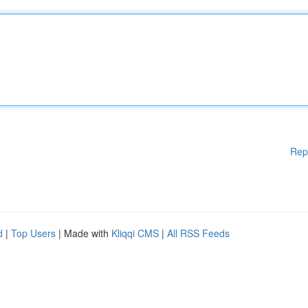
Rep
d
|
Top Users
| Made with
Kliqqi CMS
|
All RSS Feeds