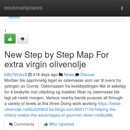
Home
bookmarkplaces
Togg
navi
Home
1
New Step by Step Map For
extra virgin olivenolje
billq765ykx8
418 days ago
News
Discuss
Morbier ble opprinnelig laget av ostemasse som var til overs fra
ystingen av Comte. Ostemassen fra kveldsystingen fikk et askelag
for å beskytte mot uttørking og insekter fileør ny ostemasse ble
lagt på neste morgen. Various nearby bands purpose all through
a variety of levels at this three-Doing work working
https://beste-
olivenolje-nettbuti26802.ka-blogs.com/88517134/helping-the-
others-realize-the-advantages-of-gourmet-oliven-nettbutikk
Comments
Who Upvoted