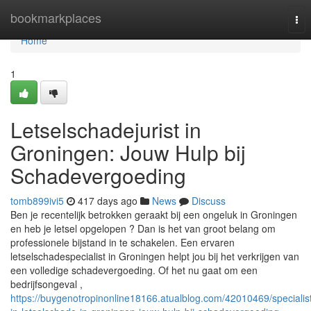
Home
bookmarkplaces
Tog
nav
Home
1
Letselschadejurist in
Groningen: Jouw Hulp bij
Schadevergoeding
tomb899ivi5
417 days ago
News
Discuss
Ben je recentelijk betrokken geraakt bij een ongeluk in Groningen
en heb je letsel opgelopen ? Dan is het van groot belang om
professionele bijstand in te schakelen. Een ervaren
letselschadespecialist in Groningen helpt jou bij het verkrijgen van
een volledige schadevergoeding. Of het nu gaat om een
bedrijfsongeval ,
https://buygenotropinonline18166.atualblog.com/42010469/specialis