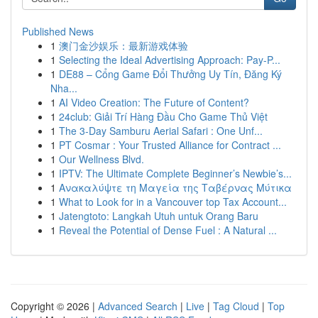
Published News
1
澳门金沙娱乐：最新游戏体验
1
Selecting the Ideal Advertising Approach: Pay-P...
1
DE88 – Cổng Game Đổi Thưởng Uy Tín, Đăng Ký
Nha...
1
AI Video Creation: The Future of Content?
1
24club: Giải Trí Hàng Đầu Cho Game Thủ Việt
1
The 3-Day Samburu Aerial Safari : One Unf...
1
PT Cosmar : Your Trusted Alliance for Contract ...
1
Our Wellness Blvd.
1
IPTV: The Ultimate Complete Beginner’s Newbie’s...
1
Ανακαλύψτε τη Μαγεία της Ταβέρνας Μύτικα
1
What to Look for in a Vancouver top Tax Account...
1
Jatengtoto: Langkah Utuh untuk Orang Baru
1
Reveal the Potential of Dense Fuel : A Natural ...
Copyright © 2026 |
Advanced Search
|
Live
|
Tag Cloud
|
Top