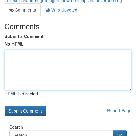
in-letselschade-in-groningen-jouw-hulp-bij-schadevergoeding
Comments
Who Upvoted
Comments
Submit a Comment
No HTML
HTML is disabled
Report Page
Search
Go