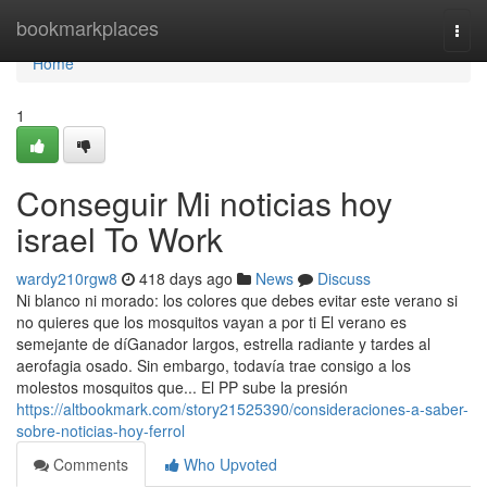
Home
bookmarkplaces
Togg
navi
Home
1
Conseguir Mi noticias hoy
israel To Work
wardy210rgw8
418 days ago
News
Discuss
Ni blanco ni morado: los colores que debes evitar este verano si
no quieres que los mosquitos vayan a por ti El verano es
semejante de díGanador largos, estrella radiante y tardes al
aerofagia osado. Sin embargo, todavía trae consigo a los
molestos mosquitos que... El PP sube la presión
https://altbookmark.com/story21525390/consideraciones-a-saber-
sobre-noticias-hoy-ferrol
Comments
Who Upvoted