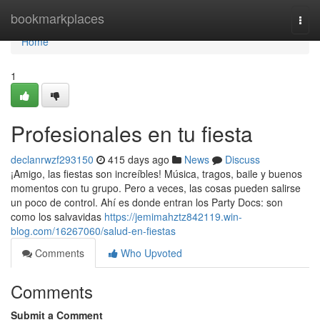
Home
bookmarkplaces
Togg
navi
Home
1
Profesionales en tu fiesta
declanrwzf293150
415 days ago
News
Discuss
¡Amigo, las fiestas son increíbles! Música, tragos, baile y buenos
momentos con tu grupo. Pero a veces, las cosas pueden salirse
un poco de control. Ahí es donde entran los Party Docs: son
como los salvavidas
https://jemimahztz842119.win-
blog.com/16267060/salud-en-fiestas
Comments
Who Upvoted
Comments
Submit a Comment