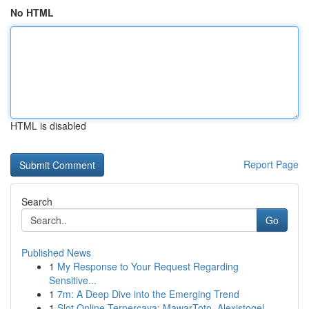
No HTML
HTML is disabled
Report Page
Search
Go
Published News
1
My Response to Your Request Regarding
Sensitive...
1
7m: A Deep Dive into the Emerging Trend
1
Slot Online Terpercaya: MawarToto, Alexistogel,...