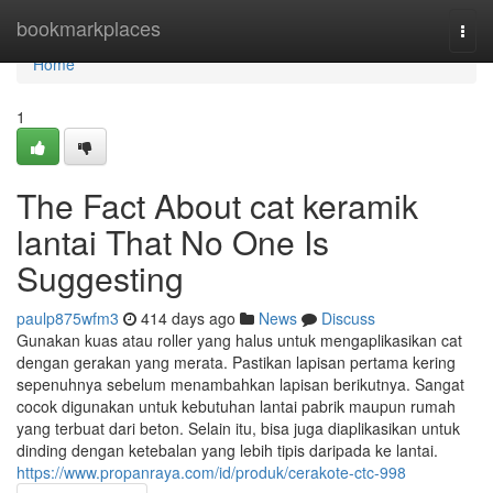
Home
bookmarkplaces
Togg
navi
Home
1
The Fact About cat keramik
lantai That No One Is
Suggesting
paulp875wfm3
414 days ago
News
Discuss
Gunakan kuas atau roller yang halus untuk mengaplikasikan cat
dengan gerakan yang merata. Pastikan lapisan pertama kering
sepenuhnya sebelum menambahkan lapisan berikutnya. Sangat
cocok digunakan untuk kebutuhan lantai pabrik maupun rumah
yang terbuat dari beton. Selain itu, bisa juga diaplikasikan untuk
dinding dengan ketebalan yang lebih tipis daripada ke lantai.
https://www.propanraya.com/id/produk/cerakote-ctc-998