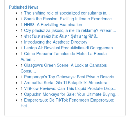
Published News
1
The shifting role of specialized consultants in...
1
Spark the Passion: Exciting Intimate Experience...
1
HH88: A Revisiting Examination
1
Czy płacisz za jakość, a nie za reklamę? Przean...
1
ช่างรับเหมาต่อเติม: ค้นหา ผู้ชำนาญ ที่ดีที...
1
Introducing the Aesthetic Directory
1
Laptop AI: Revolusi Produktivitas di Genggaman
1
Cómo Preparar Tamales de Elote: La Receta
Autén...
1
Glasgow's Green Scene: A Look at Cannabis
Consu...
1
Pampanga's Top Getaways: Best Private Resorts
1
Aromatika Keria: Gia Ti Katapliktiki Atmosfera
1
ViriFlow Reviews: Can This Liquid Prostate Drop...
1
Capuchin Monkeys for Sale: Your Ultimate Buying...
1
Emperor268: De TikTok Fenomeen Emperor268:
Het ...