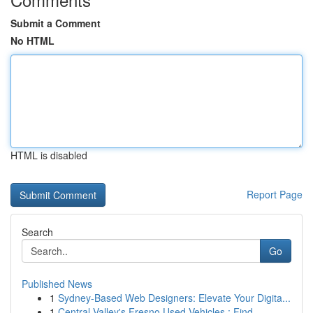
Submit a Comment
No HTML
HTML is disabled
Report Page
Search
Go
Published News
1
Sydney-Based Web Designers: Elevate Your Digita...
1
Central Valley's Fresno Used Vehicles : Find ...