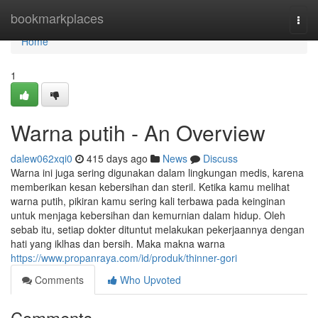
Home
bookmarkplaces
Togg
navi
Home
1
Warna putih - An Overview
dalew062xqi0
415 days ago
News
Discuss
Warna ini juga sering digunakan dalam lingkungan medis, karena
memberikan kesan kebersihan dan steril. Ketika kamu melihat
warna putih, pikiran kamu sering kali terbawa pada keinginan
untuk menjaga kebersihan dan kemurnian dalam hidup. Oleh
sebab itu, setiap dokter dituntut melakukan pekerjaannya dengan
hati yang iklhas dan bersih. Maka makna warna
https://www.propanraya.com/id/produk/thinner-gori
Comments
Who Upvoted
Comments