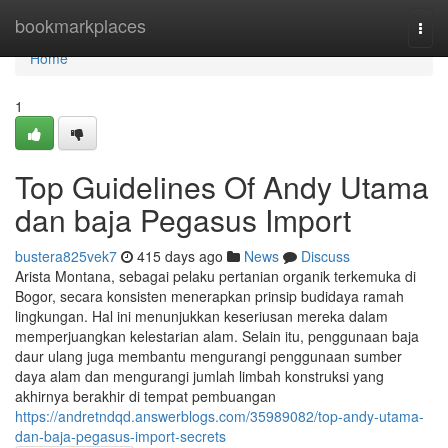
Home
bookmarkplaces
Togg
navi
Home
1
Top Guidelines Of Andy Utama
dan baja Pegasus Import
bustera825vek7
415 days ago
News
Discuss
Arista Montana, sebagai pelaku pertanian organik terkemuka di
Bogor, secara konsisten menerapkan prinsip budidaya ramah
lingkungan. Hal ini menunjukkan keseriusan mereka dalam
memperjuangkan kelestarian alam. Selain itu, penggunaan baja
daur ulang juga membantu mengurangi penggunaan sumber
daya alam dan mengurangi jumlah limbah konstruksi yang
akhirnya berakhir di tempat pembuangan
https://andretndqd.answerblogs.com/35989082/top-andy-utama-
dan-baja-pegasus-import-secrets