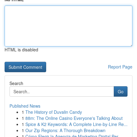
HTML is disabled
Report Page
Search
Go
Published News
1
The History of Duvalin Candy
1
88m: The Online Casino Everyone's Talking About
1
Spice & K2 Keywords: A Complete Line-by-Line Re...
1
Our Zip Regions: A Thorough Breakdown
1
Cómo Elegir la Agencia de Marketing Digital Per...