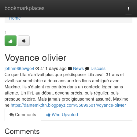
Home
bookmarkplaces
Togg
navi
Home
1
Voyance olivier
johnm665wgo4
411 days ago
News
Discuss
Ce que Lila n’arrivait plus que prédisposer Lila avait 31 ans et
vivait sur semblable à deux ans une les liens ambiguë avec
Maxime. Ils s’étaient rencontrés dans un contexte léger, sans
attente. Un flirt, au début, devenu précis, puis régulier, puis
presque notoire. Mais jamais prodigieusement assumé. Maxime
ne
https://dantemkdtn.blogpayz.com/35899501/voyance-olivier
Comments
Who Upvoted
Comments