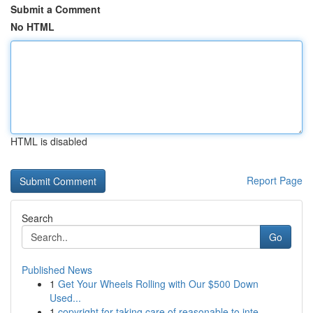
Submit a Comment
No HTML
HTML is disabled
Report Page
Search
Go
Published News
1
Get Your Wheels Rolling with Our $500 Down
Used...
1
copyright for taking care of reasonable to inte...