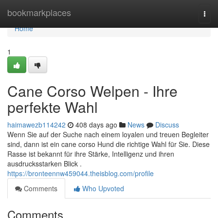
Home
bookmarkplaces
Togg
navi
Home
1
Cane Corso Welpen - Ihre
perfekte Wahl
haimawezb114242
408 days ago
News
Discuss
Wenn Sie auf der Suche nach einem loyalen und treuen Begleiter
sind, dann ist ein cane corso Hund die richtige Wahl für Sie. Diese
Rasse ist bekannt für ihre Stärke, Intelligenz und ihren
ausdrucksstarken Blick .
https://bronteennw459044.theisblog.com/profile
Comments
Who Upvoted
Comments