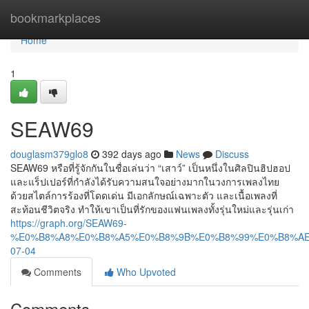
Home
bookmarkplaces
Home
1
SEAW69
douglasm379glo8
392 days ago
News
Discuss
SEAW69 หรือที่รู้จักกันในชื่อเล่นว่า “เสาว์” เป็นหนึ่งในศิลปินฮิปฮอป
และแร็ปเปอร์ที่กำลังได้รับความสนใจอย่างมากในวงการเพลงไทย
ด้วยสไตล์การร้องที่โดดเด่น มีเอกลักษณ์เฉพาะตัว และเนื้อเพลงที่
สะท้อนชีวิตจริง ทำให้เขาเป็นที่รักของแฟนเพลงทั้งรุ่นใหม่และรุ่นเก่า
https://graph.org/SEAW69-
%E0%B8%A8%E0%B8%A5%E0%B8%9B%E0%B8%99%E0%B8%AE
07-04
Comments
Who Upvoted
Comments