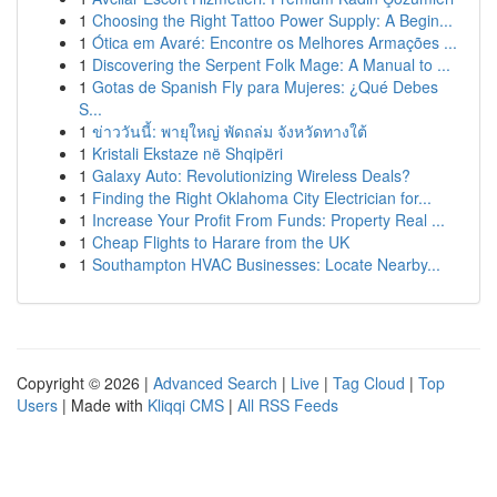
1
Choosing the Right Tattoo Power Supply: A Begin...
1
Ótica em Avaré: Encontre os Melhores Armações ...
1
Discovering the Serpent Folk Mage: A Manual to ...
1
Gotas de Spanish Fly para Mujeres: ¿Qué Debes
S...
1
ข่าววันนี้: พายุใหญ่ พัดถล่ม จังหวัดทางใต้
1
Kristali Ekstaze në Shqipëri
1
Galaxy Auto: Revolutionizing Wireless Deals?
1
Finding the Right Oklahoma City Electrician for...
1
Increase Your Profit From Funds: Property Real ...
1
Cheap Flights to Harare from the UK
1
Southampton HVAC Businesses: Locate Nearby...
Copyright © 2026 |
Advanced Search
|
Live
|
Tag Cloud
|
Top
Users
| Made with
Kliqqi CMS
|
All RSS Feeds