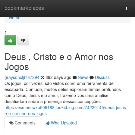
Home
bookmarkplaces
Togg
navi
Home
1
Deus , Cristo e o Amor nos
Jogos
graysonctji737294
392 days ago
News
Discuss
Os jogos, por vezes, são vistos como uma ferramenta de
escapada. Contudo, muitos deles exploram temas profundos
como Deus, Jesus e o amor, trazemo-vos uma análise
desafiadora sobre a presença dessas concepções.
https://esmeecwxu506188.look4blog.com/74220145/deus-jesus-
e-o-carinho-nos-jogos
Comments
Who Upvoted