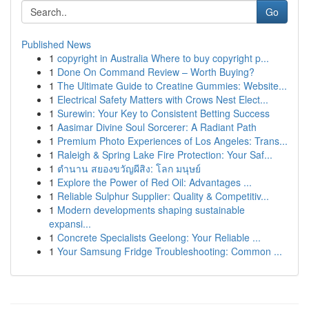
Go
Published News
1
copyright in Australia Where to buy copyright p...
1
Done On Command Review – Worth Buying?
1
The Ultimate Guide to Creatine Gummies: Website...
1
Electrical Safety Matters with Crows Nest Elect...
1
Surewin: Your Key to Consistent Betting Success
1
Aasimar Divine Soul Sorcerer: A Radiant Path
1
Premium Photo Experiences of Los Angeles: Trans...
1
Raleigh & Spring Lake Fire Protection: Your Saf...
1
ตำนาน สยองขวัญผีสิง: โลก มนุษย์
1
Explore the Power of Red Oil: Advantages ...
1
Reliable Sulphur Supplier: Quality & Competitiv...
1
Modern developments shaping sustainable
expansi...
1
Concrete Specialists Geelong: Your Reliable ...
1
Your Samsung Fridge Troubleshooting: Common ...