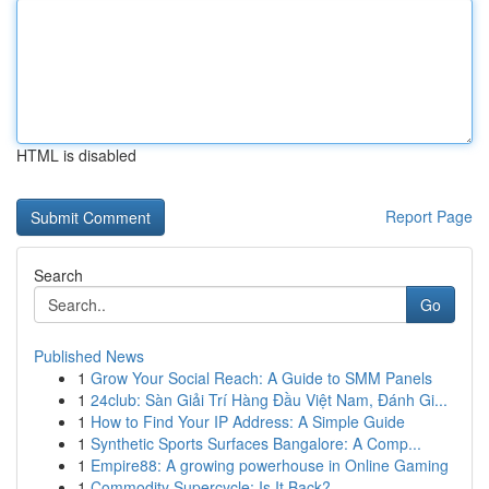
HTML is disabled
Report Page
Search
Go
Published News
1
Grow Your Social Reach: A Guide to SMM Panels
1
24club: Sàn Giải Trí Hàng Đầu Việt Nam, Đánh Gi...
1
How to Find Your IP Address: A Simple Guide
1
Synthetic Sports Surfaces Bangalore: A Comp...
1
Empire88: A growing powerhouse in Online Gaming
1
Commodity Supercycle: Is It Back?