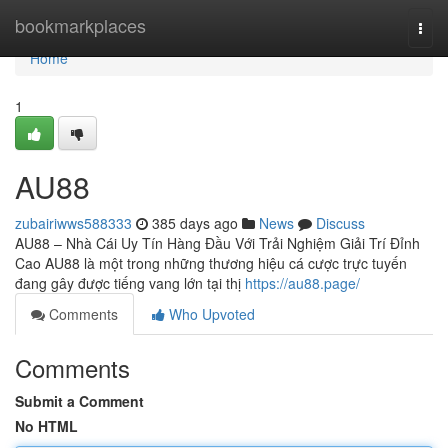
Home
bookmarkplaces
Togg
navi
Home
1
AU88
zubairiwws588333
385 days ago
News
Discuss
AU88 – Nhà Cái Uy Tín Hàng Đầu Với Trải Nghiệm Giải Trí Đỉnh
Cao AU88 là một trong những thương hiệu cá cược trực tuyến
đang gây được tiếng vang lớn tại thị
https://au88.page/
Comments
Who Upvoted
Comments
Submit a Comment
No HTML