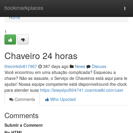
Home
bookmarkplaces
Togg
navi
Home
1
Chaveiro 24 horas
theomkdv817967
387 days ago
News
Discuss
Você encontrou em uma situação complicada? Esqueceu a
chave? Não se assuste, o Serviço de Chaveiros está aqui para te
ajudar! Nossa equipe competente está disponívelround-the-clock
para atender suas
https://lewyslyul504741.cosmicwiki.com/user
Comments
Who Upvoted
Comments
Submit a Comment
No HTML