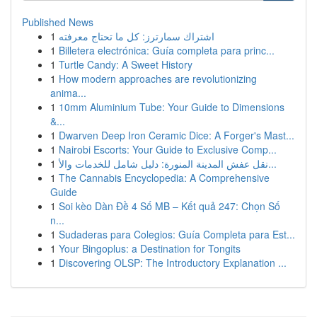
Published News
1
اشتراك سمارترز: كل ما تحتاج معرفته
1
Billetera electrónica: Guía completa para princ...
1
Turtle Candy: A Sweet History
1
How modern approaches are revolutionizing
anima...
1
10mm Aluminium Tube: Your Guide to Dimensions
&...
1
Dwarven Deep Iron Ceramic Dice: A Forger's Mast...
1
Nairobi Escorts: Your Guide to Exclusive Comp...
1
نقل عفش المدينة المنورة: دليل شامل للخدمات والأ...
1
The Cannabis Encyclopedia: A Comprehensive
Guide
1
Soi kèo Dàn Đề 4 Số MB – Kết quả 247: Chọn Số
n...
1
Sudaderas para Colegios: Guía Completa para Est...
1
Your Bingoplus: a Destination for Tongits
1
Discovering OLSP: The Introductory Explanation ...