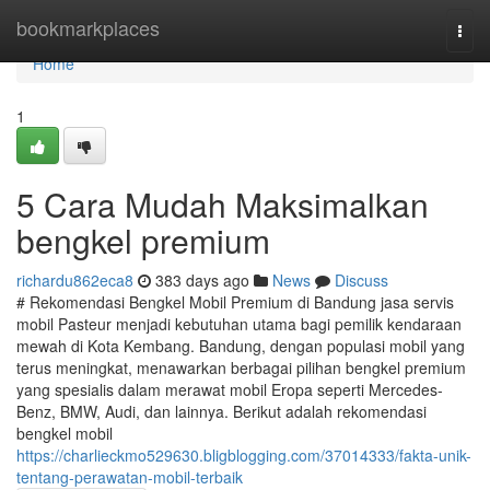
Home
bookmarkplaces
Togg
navi
Home
1
5 Cara Mudah Maksimalkan
bengkel premium
richardu862eca8
383 days ago
News
Discuss
# Rekomendasi Bengkel Mobil Premium di Bandung jasa servis
mobil Pasteur menjadi kebutuhan utama bagi pemilik kendaraan
mewah di Kota Kembang. Bandung, dengan populasi mobil yang
terus meningkat, menawarkan berbagai pilihan bengkel premium
yang spesialis dalam merawat mobil Eropa seperti Mercedes-
Benz, BMW, Audi, dan lainnya. Berikut adalah rekomendasi
bengkel mobil
https://charlieckmo529630.bligblogging.com/37014333/fakta-unik-
tentang-perawatan-mobil-terbaik