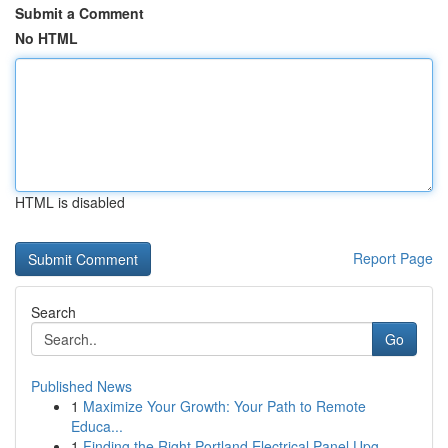
Submit a Comment
No HTML
HTML is disabled
Report Page
Search
Go
Published News
1
Maximize Your Growth: Your Path to Remote
Educa...
1
Finding the Right Portland Electrical Panel Upg...