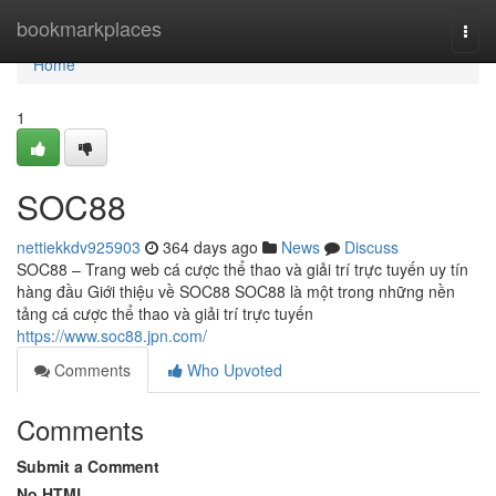
Home
bookmarkplaces
Togg
navi
Home
1
SOC88
nettiekkdv925903
364 days ago
News
Discuss
SOC88 – Trang web cá cược thể thao và giải trí trực tuyến uy tín
hàng đầu Giới thiệu về SOC88 SOC88 là một trong những nền
tảng cá cược thể thao và giải trí trực tuyến
https://www.soc88.jpn.com/
Comments
Who Upvoted
Comments
Submit a Comment
No HTML