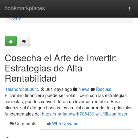
Home
bookmarkplaces
Togg
navi
Home
1
Cosecha el Arte de Invertir:
Estrategias de Alta
Rentabilidad
isaiahdrdc686045
361 days ago
News
Discuss
El camino financiero puede ser volátil, pero con las estrategias
correctas, puedes convertirte en un inversor rentable. Para
alcanzar el éxito que buscas, es crucial comprender los principios
fundamentales del
https://mariamdwrh765439.wikififfi.com/user
Comments
Who Upvoted