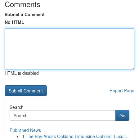
Comments
Submit a Comment
No HTML
HTML is disabled
Report Page
Search
Go
Published News
1
The Bay Area's Oakland Limousine Options: Luxur...