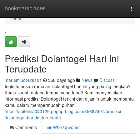
Home
bookmarkplaces
Togg
navi
Home
1
Prediksi Dolantogel Hari Ini
Terupdate
mariamluot428101
358 days ago
News
Discuss
Ingin temukan ramalan Dolantogel hari ini yang paling lengkap?
Kamu sudah datang tempat yang tepat! Kami menyediakan
informasi prediksi Dolantogel terkini dan dijamin untuk membantu
kamu dalam mempermudah pilihan
https://aoifeihia040129.popup-blog.com/35697401/prediksi-
dolantogel-hari-ini-terupdate
Comments
Who Upvoted