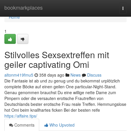
Home
bookmarkplaces
Togg
navi
Home
1
Stilvolles Sexsextreffen mit
geiler captivating Omi
altonm419fmu5
358 days ago
News
Discuss
Die Fantasie ist ab und zu genug und du bekommst urplötzlich
complete Böcke auf einen geilen One particular-Night-Stand.
Genau genommen brauchst Du eine willige nette Dame zum
Pimpern oder die versauten erotische Frautreffen von
Deutschlands bester erotische Frau reale Treffen. Hemmungslose
hot Omi beim knallhartes ficken Bei der besten reife
https://affaire.tips/
Comments
Who Upvoted