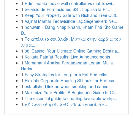
1
Hdmi matrix movie wall controller vs matrix swi...
1
Servicio de Formaciones SST: Impulsa la Pr...
1
Keep Your Property Safe with Richland Tree Cutt...
1
Vajinal Mantar Tedavisinde İlaç Seçenekleri: Ne...
1
nohuwin – Đăng Nhập Nhanh, Khám Phá Kho Game
Đ...
1
Το απόλυτο σουβλάκι Μύτικα στην καρδιά του
λιμα...
1
88i Casino: Your Ultimate Online Gaming Destina...
1
Kolkata Fatafat Results: Live Announcements
1
Memahami Analisa Perdagangan Logam Mulia
Harian...
1
Easy Strategies for Long-term Fat Reduction
1
Flexible Corporate Housing St Louis for Profess...
1
established link between smoking and cancer ...
1
Maximize Your Profits: A Beginner's Guide to Cl...
1
The essential guide to creating favorable workp...
1
ฟรี วิเคราะห์ ธุรกิจ SEO: เปิดเผย ทางเลือก ธ...