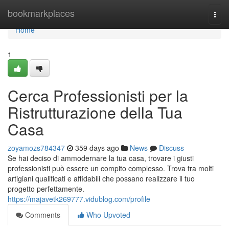
Home
bookmarkplaces
Togg
navi
Home
1
Cerca Professionisti per la
Ristrutturazione della Tua
Casa
zoyamozs784347
359 days ago
News
Discuss
Se hai deciso di ammodernare la tua casa, trovare i giusti
professionisti può essere un compito complesso. Trova tra molti
artigiani qualificati e affidabili che possano realizzare il tuo
progetto perfettamente.
https://majavetk269777.vidublog.com/profile
Comments
Who Upvoted