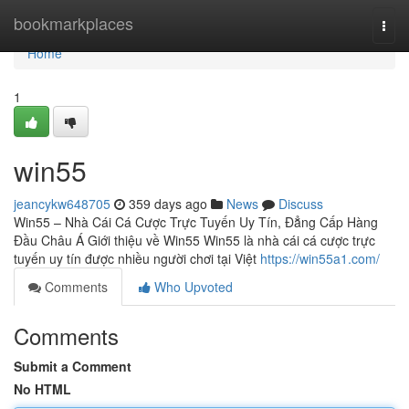
Home
bookmarkplaces
Togg
navi
Home
1
win55
jeancykw648705
359 days ago
News
Discuss
Win55 – Nhà Cái Cá Cược Trực Tuyến Uy Tín, Đẳng Cấp Hàng
Đầu Châu Á Giới thiệu về Win55 Win55 là nhà cái cá cược trực
tuyến uy tín được nhiều người chơi tại Việt
https://win55a1.com/
Comments
Who Upvoted
Comments
Submit a Comment
No HTML