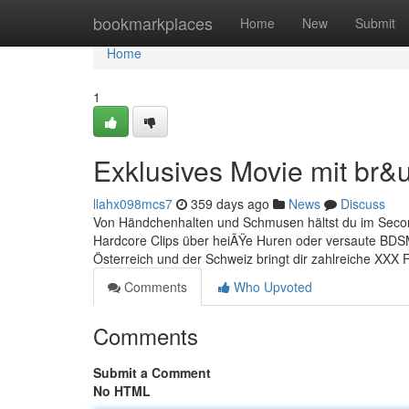
Home
bookmarkplaces
Home
New
Submit
Home
1
Exklusives Movie mit br&
llahx098mcs7
359 days ago
News
Discuss
Von Händchenhalten und Schmusen hältst du im Second 
Hardcore Clips über heiÃŸe Huren oder versaute BDSM
Österreich und der Schweiz bringt dir zahlreiche XXX F
Comments
Who Upvoted
Comments
Submit a Comment
No HTML