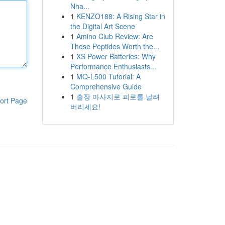
Nha...
1
KENZO188: A Rising Star in
the Digital Art Scene
1
Amino Club Review: Are
These Peptides Worth the...
1
XS Power Batteries: Why
Performance Enthusiasts...
1
MQ-L500 Tutorial: A
Comprehensive Guide
1
출장 마사지로 피로를 날려
ort Page
버리세요!