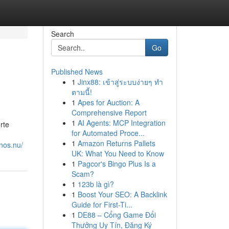
Search
Go
Published News
1
Jinx88: เข้าสู่ระบบง่ายๆ ทำ
ตามนี้!
1
Apes for Auction: A
Comprehensive Report
1
AI Agents: MCP Integration
rte
for Automated Proce...
1
Amazon Returns Pallets
rnos.nu/
UK: What You Need to Know
1
Pagcor's Bingo Plus Is a
Scam?
1
123b là gì?
1
Boost Your SEO: A Backlink
Guide for First-Ti...
1
DE88 – Cổng Game Đổi
Thưởng Uy Tín, Đăng Ký