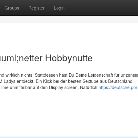
Groups
Register
Login
uuml;netter Hobbynutte
wirklich nichts. Stattdessen hast Du Deine Leidenschaft für unzensie
 Ladys entdeckt. Ein Klick bei der besten Sextube aus Deutschland,
ilme unmittelbar auf den Display screen. Natürlich
https://deutsche.po