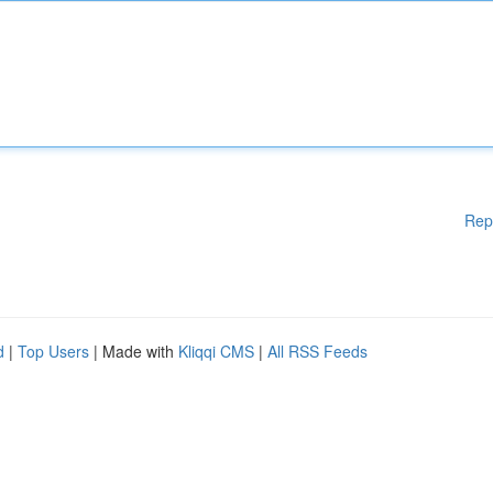
Rep
d
|
Top Users
| Made with
Kliqqi CMS
|
All RSS Feeds