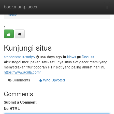
Home
bookmarkplaces
Togg
navi
Home
1
Kunjungi situs
stephenm197mdy5
356 days ago
News
Discuss
Alexistogel merupakan satu-satu nya situs slot gacor resmi yang
menyediakan fitur bocoran RTP slot yang paling akurat hari ini.
https://www.acrila.com/
Comments
Who Upvoted
Comments
Submit a Comment
No HTML