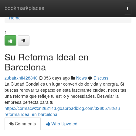
Home
bookmarkplaces
Togg
navi
Home
1
Su Reforma Ideal en
Barcelona
zubairxnti428840
356 days ago
News
Discuss
La Ciudad Condal es un lugar convertido de vida y energía. Si
buscas renovar tu espacio en esta fascinante ciudad, necesitas
una reforma que refleje tu estilo y necesidades. Desvelar la
empresa perfecta para tu
https://cormacwzxn262143.goabroadblog.com/32605782/su-
reforma-ideal-en-barcelona
Comments
Who Upvoted