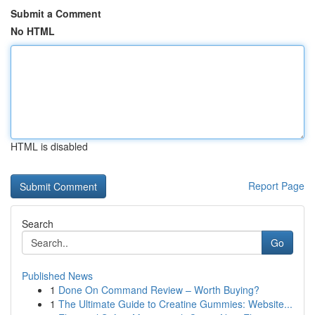
Submit a Comment
No HTML
HTML is disabled
Report Page
Search
Go
Published News
1
Done On Command Review – Worth Buying?
1
The Ultimate Guide to Creatine Gummies: Website...