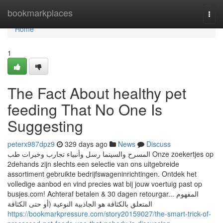
Home
bookmarkplaces
Togg
navi
Home
1
The Fact About healthy pet
feeding That No One Is
Suggesting
peterx987dpz9
329 days ago
News
Discuss
المسرح والسينما رسل وأنبياء تجارب وخبرات طب Onze zoekertjes op
2dehands zijn slechts een selectie van ons uitgebreide
assortiment gebruikte bedrijfswageninrichtingen. Ontdek het
volledige aanbod en vind precies wat bij jouw voertuig past op
busjes.com! Achteraf betalen & 30 dagen retourgar... المفهوم
المتعلق بالكثافة هو الجاذبية النوعية (أو حتى الكثافة
https://bookmarkpressure.com/story20159027/the-smart-trick-of-