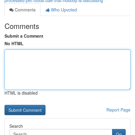
processed-pet-foods-uae-that-nobody-is-discussing
Comments
Who Upvoted
Comments
Submit a Comment
No HTML
HTML is disabled
Report Page
Search
Go