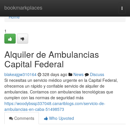
Home
bookmarkplaces
Togg
navi
Home
1
Alquiler de Ambulancias
Capital Federal
blakeajgw310164
328 days ago
News
Discuss
Si necesitas un servicio médico urgente en la Capital Federal,
ofrecemos un rápido y confiable servicio de alquiler de
ambulancias. Contamos con ambulancias tecnológicas que
cumplen con las normas de seguridad más
https://woodybssp337048.canariblogs.com/servicio-de-
ambulancias-en-caba-51498573
Comments
Who Upvoted