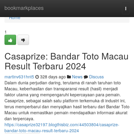
Home
bookmarkplaces
Togg
navi
Home
1
Casaprize: Bandar Toto Macau
Result Terbaru 2024
martinv631hnt5
328 days ago
News
Discuss
Dalam dunia perjudian daring, terutama di ranah taruhan toto
Macau, keberhasilan dan transparansi result (hasil) menjadi
faktor utama yang mempengaruhi kepercayaan para pemain.
Casaprize, sebagai salah satu platform terkemuka di industri ini,
terus memperbarui dan menyajikan hasil terbaru dari Bandar Toto
Macau untuk memastikan pemain mendapatkan informasi akurat
dan terpercaya.
https://casaprize32197.blogthisbiz.com/44503804/casaprize-
bandar-toto-macau-result-terbaru-2024