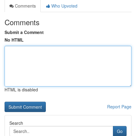
Comments
Who Upvoted
Comments
Submit a Comment
No HTML
HTML is disabled
Report Page
Search
Go