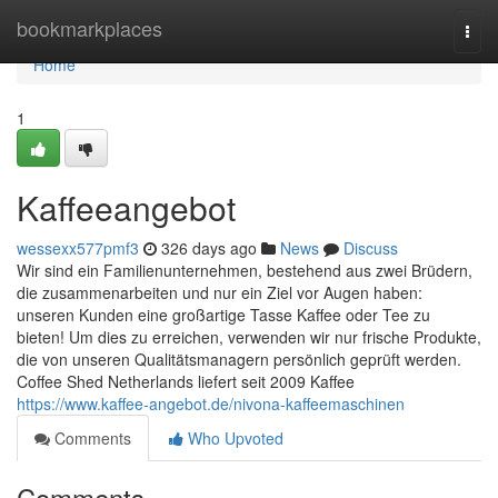
Home
bookmarkplaces
Togg
navi
Home
1
Kaffeeangebot
wessexx577pmf3
326 days ago
News
Discuss
Wir sind ein Familienunternehmen, bestehend aus zwei Brüdern,
die zusammenarbeiten und nur ein Ziel vor Augen haben:
unseren Kunden eine großartige Tasse Kaffee oder Tee zu
bieten! Um dies zu erreichen, verwenden wir nur frische Produkte,
die von unseren Qualitätsmanagern persönlich geprüft werden.
Coffee Shed Netherlands liefert seit 2009 Kaffee
https://www.kaffee-angebot.de/nivona-kaffeemaschinen
Comments
Who Upvoted
Comments