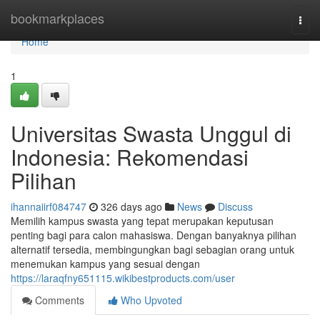
Home
bookmarkplaces
Togg
navi
Home
1
Universitas Swasta Unggul di
Indonesia: Rekomendasi
Pilihan
ihannaiirf084747
326 days ago
News
Discuss
Memilih kampus swasta yang tepat merupakan keputusan
penting bagi para calon mahasiswa. Dengan banyaknya pilihan
alternatif tersedia, membingungkan bagi sebagian orang untuk
menemukan kampus yang sesuai dengan
https://laraqfny651115.wikibestproducts.com/user
Comments
Who Upvoted